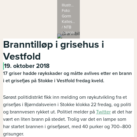
Illustrasjonsbilde
Foto:
Gorm
Kallestad
/ NTB
scanpix
Branntilløp i grisehus i
Vestfold
19. oktober 2018
17 griser hadde røykskader og måtte avlives etter en brann
i et grisefjøs på Stokke i Vestfold fredag kveld.
Sørøst politidistrikt fikk inn melding om røykutvikling fra et
grisefjøs i Bjørndalsveien i Stokke klokka 22 fredag, og politi
og brannvesen rykket ut. Politiet melder på
Twitter
at det har
vært en liten brann på stedet. Trolig var det en lampe som
har startet brannen i grisefjøset, med 40 purker og 700–800
grisunger.