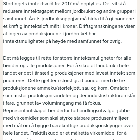
Stortingets inntektsmål fra 2017 må oppfylles. Det vil si å
redusere inntektsgapet mellom jordbruket og andre grupper i
samfunnet. Årets jordbruksoppgjør må bidra til å gi bøndene
et kraftig inntektsløft målt i kroner. Driftsgranskningene viser
at ingen av produksjonene i jordbruket har
inntektsmuligheter på høyde med samfunnet for øvrig.
Det må legges til rette for større inntektsmuligheter for alle
bønder og alle produksjoner. For å sikre et landbruk i hele
landet er det i år særlig produksjoner med lavest inntekt som
prioriteres. Dette gjelder i størst grad bønder med de tre
produksjonene ammeku/storfekjøtt, sau og korn. Områder
som mister produksjonsandeler og der industristrukturen står
i fare, grunnet lav voluminngang må få fokus.
Representantskapet ber derfor forhandlingsutvalget jobbe
med virkemidler som skal styrke sårbare produsentmiljøer
med mål om å bygge bærekraftige produksjonsklynger over
hele landet. Frakttilskudd er et målretta virkemiddel for å