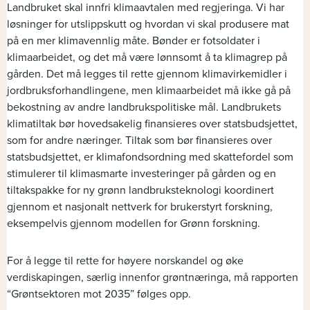
Landbruket skal innfri klimaavtalen med regjeringa. Vi har
løsninger for utslippskutt og hvordan vi skal produsere mat
på en mer klimavennlig måte. Bønder er fotsoldater i
klimaarbeidet, og det må være lønnsomt å ta klimagrep på
gården. Det må legges til rette gjennom klimavirkemidler i
jordbruksforhandlingene, men klimaarbeidet må ikke gå på
bekostning av andre landbrukspolitiske mål. Landbrukets
klimatiltak bør hovedsakelig finansieres over statsbudsjettet,
som for andre næringer. Tiltak som bør finansieres over
statsbudsjettet, er klimafondsordning med skattefordel som
stimulerer til klimasmarte investeringer på gården og en
tiltakspakke for ny grønn landbruksteknologi koordinert
gjennom et nasjonalt nettverk for brukerstyrt forskning,
eksempelvis gjennom modellen for Grønn forskning.
For å legge til rette for høyere norskandel og øke
verdiskapingen, særlig innenfor grøntnæringa, må rapporten
“Grøntsektoren mot 2035” følges opp.