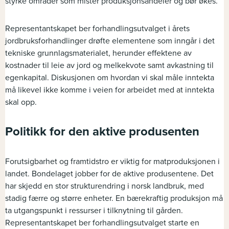
styrke områder som mister produksjonsandeler og bør økes.
Representantskapet ber forhandlingsutvalget i årets
jordbruksforhandlinger drøfte elementene som inngår i det
tekniske grunnlagsmaterialet, herunder effektene av
kostnader til leie av jord og melkekvote samt avkastning til
egenkapital. Diskusjonen om hvordan vi skal måle inntekta
må likevel ikke komme i veien for arbeidet med at inntekta
skal opp.
Politikk for den aktive produsenten
Forutsigbarhet og framtidstro er viktig for matproduksjonen i
landet. Bondelaget jobber for de aktive produsentene. Det
har skjedd en stor strukturendring i norsk landbruk, med
stadig færre og større enheter. En bærekraftig produksjon må
ta utgangspunkt i ressurser i tilknytning til gården.
Representantskapet ber forhandlingsutvalget starte en