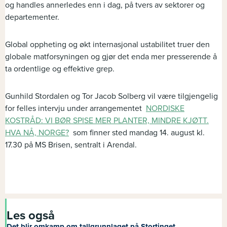
og handles annerledes enn i dag, på tvers av sektorer og
departementer.
Global oppheting og økt internasjonal ustabilitet truer den
globale matforsyningen og gjør det enda mer presserende å
ta ordentlige og effektive grep.
Gunhild Stordalen og Tor Jacob Solberg vil være tilgjengelig
for felles intervju under arrangementet
NORDISKE
KOSTRÅD: VI BØR SPISE MER PLANTER, MINDRE KJØTT.
HVA NÅ, NORGE?
som finner sted mandag 14. august kl.
17.30 på MS Brisen, sentralt i Arendal.
Les også
Det blir omkamp om tallgrunnlaget på Stortinget