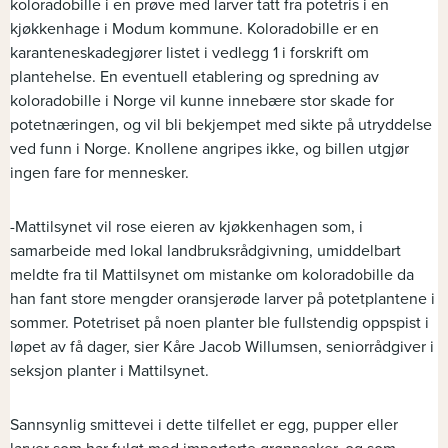
koloradobille i en prøve med larver tatt fra potetris i en
kjøkkenhage i Modum kommune. Koloradobille er en
karanteneskadegjører listet i vedlegg 1 i forskrift om
plantehelse. En eventuell etablering og spredning av
koloradobille i Norge vil kunne innebære stor skade for
potetnæringen, og vil bli bekjempet med sikte på utryddelse
ved funn i Norge. Knollene angripes ikke, og billen utgjør
ingen fare for mennesker.
-Mattilsynet vil rose eieren av kjøkkenhagen som, i
samarbeide med lokal landbruksrådgivning, umiddelbart
meldte fra til Mattilsynet om mistanke om koloradobille da
han fant store mengder oransjerøde larver på potetplantene i
sommer. Potetriset på noen planter ble fullstendig oppspist i
løpet av få dager, sier Kåre Jacob Willumsen, seniorrådgiver i
seksjon planter i Mattilsynet.
Sannsynlig smittevei i dette tilfellet er egg, pupper eller