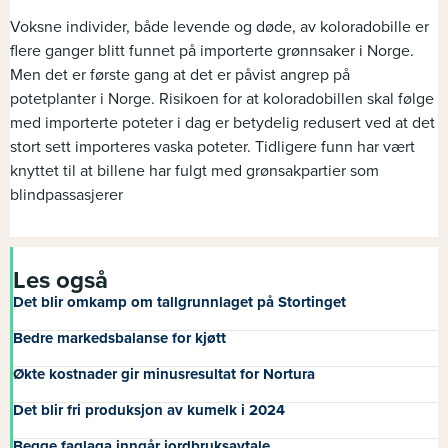
Voksne individer, både levende og døde, av koloradobille er
flere ganger blitt funnet på importerte grønnsaker i Norge.
Men det er første gang at det er påvist angrep på
potetplanter i Norge. Risikoen for at koloradobillen skal følge
med importerte poteter i dag er betydelig redusert ved at det
stort sett importeres vaska poteter. Tidligere funn har vært
knyttet til at billene har fulgt med grønsakpartier som
blindpassasjerer
Les også
Det blir omkamp om tallgrunnlaget på Stortinget
Bedre markedsbalanse for kjøtt
Økte kostnader gir minusresultat for Nortura
Det blir fri produksjon av kumelk i 2024
Begge faglaga inngår jordbruksavtale