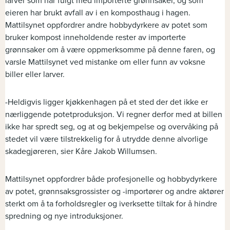
larver som har fulgt med importerte grønnsaker, og som
eieren har brukt avfall av i en komposthaug i hagen.
Mattilsynet oppfordrer andre hobbydyrkere av potet som
bruker kompost inneholdende rester av importerte
grønnsaker om å være oppmerksomme på denne faren, og
varsle Mattilsynet ved mistanke om eller funn av voksne
biller eller larver.
-Heldigvis ligger kjøkkenhagen på et sted der det ikke er
nærliggende potetproduksjon. Vi regner derfor med at billen
ikke har spredt seg, og at og bekjempelse og overvåking på
stedet vil være tilstrekkelig for å utrydde denne alvorlige
skadegjøreren, sier Kåre Jakob Willumsen.
Mattilsynet oppfordrer både profesjonelle og hobbydyrkere
av potet, grønnsaksgrossister og -importører og andre aktører
sterkt om å ta forholdsregler og iverksette tiltak for å hindre
spredning og nye introduksjoner.