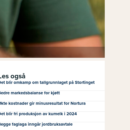
Les også
et blir omkamp om tallgrunnlaget på Stortinget
edre markedsbalanse for kjøtt
kte kostnader gir minusresultat for Nortura
et blir fri produksjon av kumelk i 2024
egge faglaga inngår jordbruksavtale