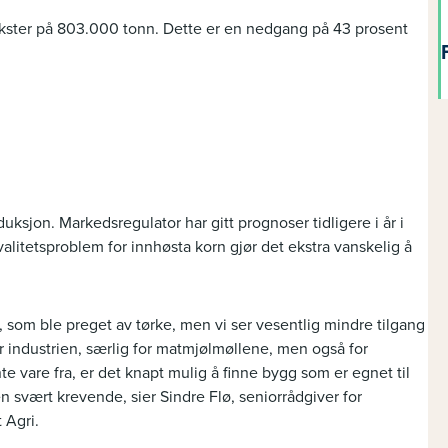
ekster på 803.000 tonn. Dette er en nedgang på 43 prosent
ksjon. Markedsregulator har gitt prognoser tidligere i år i
valitetsproblem for innhøsta korn gjør det ekstra vanskelig å
8, som ble preget av tørke, men vi ser vesentlig mindre tilgang
r industrien, særlig for matmjølmøllene, men også for
te vare fra, er det knapt mulig å finne bygg som er egnet til
n svært krevende, sier Sindre Flø, seniorrådgiver for
 Agri.