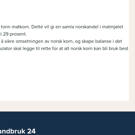
tonn matkorn. Dette vil gi en samla norskandel i matmjølet
li 29 prosent.
å sikre omsetningen av norsk korn, og skape balanse i det
or skal legge til rette for at alt norsk korn kan bli bruk best
andbruk 24