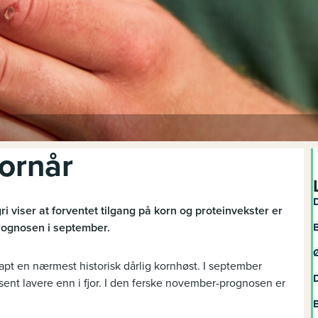
kornår
D
 viser at forventet tilgang på korn og proteinvekster er
rognosen i september.
B
Ø
apt en nærmest historisk dårlig kornhøst. I september
D
ent lavere enn i fjor. I den ferske november-prognosen er
B