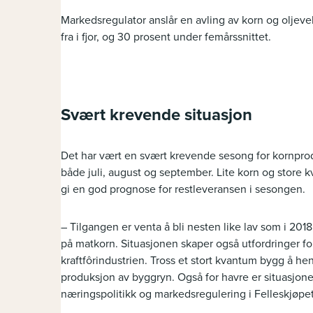
Markedsregulator anslår en avling av korn og oljev
fra i fjor, og 30 prosent under femårssnittet.
Svært krevende situasjon
Det har vært en svært krevende sesong for kornprodu
både juli, august og september. Lite korn og store k
gi en god prognose for restleveransen i sesongen.
– Tilgangen er venta å bli nesten like lav som i 201
på matkorn. Situasjonen skaper også utfordringer fo
kraftfôrindustrien. Tross et stort kvantum bygg å hen
produksjon av byggryn. Også for havre er situasjone
næringspolitikk og markedsregulering i Felleskjøpet