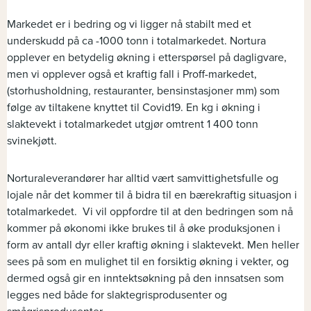
Markedet er i bedring og vi ligger nå stabilt med et
underskudd på ca -1000 tonn i totalmarkedet. Nortura
opplever en betydelig økning i etterspørsel på dagligvare,
men vi opplever også et kraftig fall i Proff-markedet,
(storhusholdning, restauranter, bensinstasjoner mm) som
følge av tiltakene knyttet til Covid19. En kg i økning i
slaktevekt i totalmarkedet utgjør omtrent 1 400 tonn
svinekjøtt.
Norturaleverandører har alltid vært samvittighetsfulle og
lojale når det kommer til å bidra til en bærekraftig situasjon i
totalmarkedet. Vi vil oppfordre til at den bedringen som nå
kommer på økonomi ikke brukes til å øke produksjonen i
form av antall dyr eller kraftig økning i slaktevekt. Men heller
sees på som en mulighet til en forsiktig økning i vekter, og
dermed også gir en inntektsøkning på den innsatsen som
legges ned både for slaktegrisprodusenter og