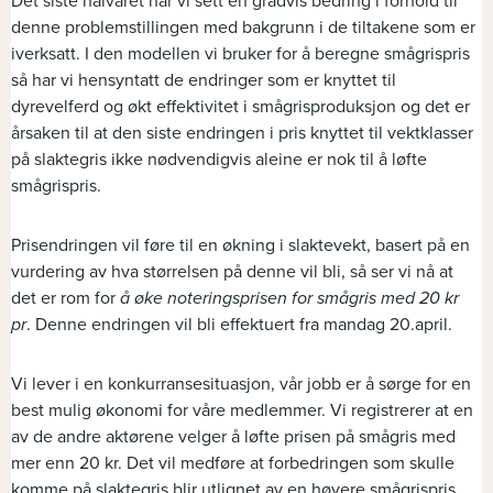
Det siste halvåret har vi sett en gradvis bedring i forhold til
denne problemstillingen med bakgrunn i de tiltakene som er
iverksatt. I den modellen vi bruker for å beregne smågrispris
så har vi hensyntatt de endringer som er knyttet til
dyrevelferd og økt effektivitet i smågrisproduksjon og det er
årsaken til at den siste endringen i pris knyttet til vektklasser
på slaktegris ikke nødvendigvis aleine er nok til å løfte
smågrispris.
Prisendringen vil føre til en økning i slaktevekt, basert på en
vurdering av hva størrelsen på denne vil bli, så ser vi nå at
det er rom for
å øke noteringsprisen for smågris med 20 kr
pr
. Denne endringen vil bli effektuert fra mandag 20.april.
Vi lever i en konkurransesituasjon, vår jobb er å sørge for en
best mulig økonomi for våre medlemmer. Vi registrerer at en
av de andre aktørene velger å løfte prisen på smågris med
mer enn 20 kr. Det vil medføre at forbedringen som skulle
komme på slaktegris blir utlignet av en høyere smågrispris.