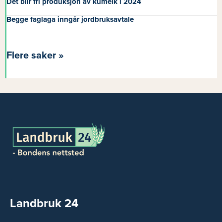
Det blir fri produksjon av kumelk i 2024
Begge faglaga inngår jordbruksavtale
Flere saker »
Landbruk 24