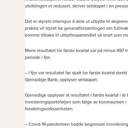
utviklingen er redusert, skriver selskapet i en pres
Det er styrets intensjon å dele ut utbytte til aksjeeie
praksis vil styret be generalforsamlingen om fullmakt ti
komme tilbake til utbyttespørsmålet så snart som mu
Mens resultatet for første kvartal var på minus 497 mi
periode i fjor.
– I fjor var resultatet før skatt for første kvartal ster
Gjensidige Bank, opplyser selskapet.
Gjensidige opplyser at resultatet i første kvartal i å
investeringsporteføljen som følge av koronauroen 
forsikringsvirksomheten.
– Covid-19-pandemien hadde begrenset innvirkning p