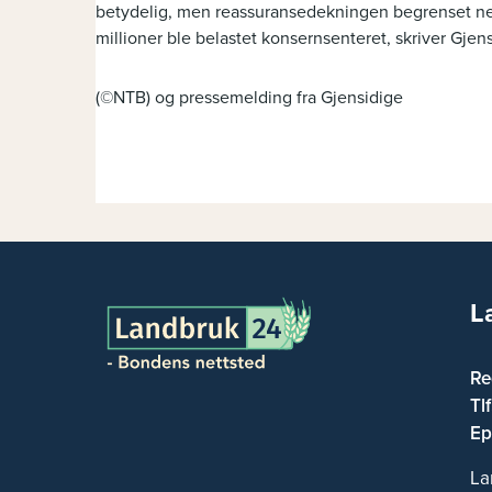
betydelig, men reassuransedekningen begrenset nett
millioner ble belastet konsernsenteret, skriver Gjen
(©NTB) og pressemelding fra Gjensidige
L
Re
Tl
Ep
La