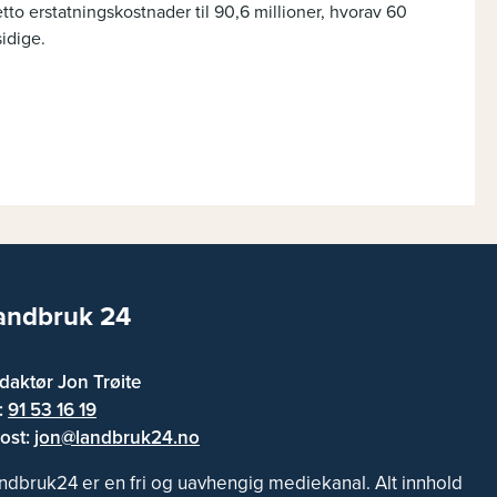
o erstatningskostnader til 90,6 millioner, hvorav 60
sidige.
andbruk 24
daktør Jon Trøite
f:
91 53 16 19
ost:
jon@landbruk24.no
ndbruk24 er en fri og uavhengig mediekanal. Alt innhold