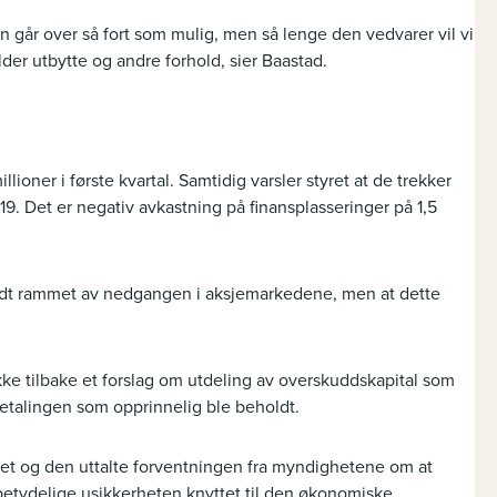
en går over så fort som mulig, men så lenge den vedvarer vil vi
er utbytte og andre forhold, sier Baastad.
llioner i første kvartal. Samtidig varsler styret at de trekker
019. Det er negativ avkastning på finansplasseringer på 1,5
ardt rammet av nedgangen i aksjemarkedene, men at dette
ekke tilbake et forslag om utdeling av overskuddskapital som
etalingen som opprinnelig ble beholdt.
net og den uttalte forventningen fra myndighetene om at
n betydelige usikkerheten knyttet til den økonomiske