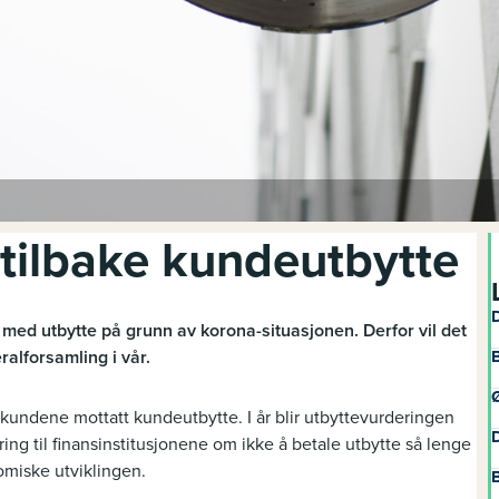
 tilbake kundeutbytte
D
med utbytte på grunn av korona-situasjonen. Derfor vil det
ralforsamling i vår.
B
Ø
 kundene mottatt kundeutbytte. I år blir utbyttevurderingen
D
ng til finansinstitusjonene om ikke å betale utbytte så lenge
miske utviklingen.
B