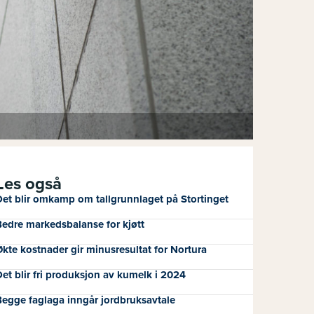
Les også
et blir omkamp om tallgrunnlaget på Stortinget
edre markedsbalanse for kjøtt
kte kostnader gir minusresultat for Nortura
et blir fri produksjon av kumelk i 2024
egge faglaga inngår jordbruksavtale