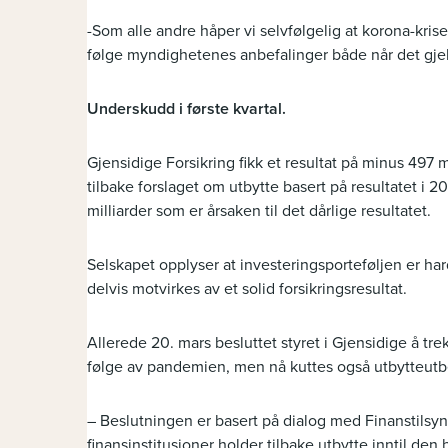
-Som alle andre håper vi selvfølgelig at korona-kris
følge myndighetenes anbefalinger både når det gjeld
Underskudd i første kvartal.
Gjensidige Forsikring fikk et resultat på minus 497 mi
tilbake forslaget om utbytte basert på resultatet i 2
milliarder som er årsaken til det dårlige resultatet.
Selskapet opplyser at investeringsporteføljen er h
delvis motvirkes av et solid forsikringsresultat.
Allerede 20. mars besluttet styret i Gjensidige å tr
følge av pandemien, men nå kuttes også utbytteutb
– Beslutningen er basert på dialog med Finanstilsy
finansinstitusjoner holder tilbake utbytte inntil de