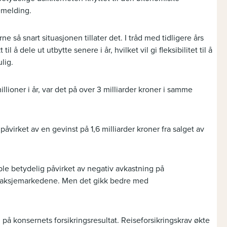
semelding.
rne så snart situasjonen tillater det. I tråd med tidligere års
l å dele ut utbytte senere i år, hvilket vil gi fleksibilitet til å
lig.
llioner i år, var det på over 3 milliarder kroner i samme
kt påvirket av en gevinst på 1,6 milliarder kroner fra salget av
r ble betydelig påvirket av negativ avkastning på
i aksjemarkedene. Men det gikk bedre med
å konsernets forsikringsresultat. Reiseforsikringskrav økte