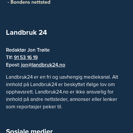
Landbruk 24
Redaktør Jon Trøite
Tlf:
91 53 16 19
Epost:
jon@landbruk24.no
Landbruk24 er en fri og uavhengig mediekanal. Alt
innhold på Landbruk24 er beskyttet ifølge lov om
opphavsrett. Landbruk24.no er ikke ansvarlig for
innhold på andre nettsteder, annonser eller lenker
som reportasjer peker til.
Sosiale medier