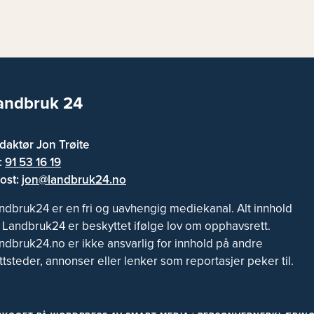
andbruk 24
daktør Jon Trøite
f:
91 53 16 19
ost:
jon@landbruk24.no
ndbruk24 er en fri og uavhengig mediekanal. Alt innhold
 Landbruk24 er beskyttet ifølge lov om opphavsrett.
ndbruk24.no er ikke ansvarlig for innhold på andre
ttsteder, annonser eller lenker som reportasjer peker til.