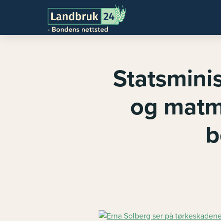
Statsmini
og matm
b