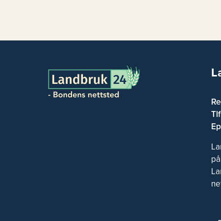
L
Re
Tl
Ep
La
på
La
ne