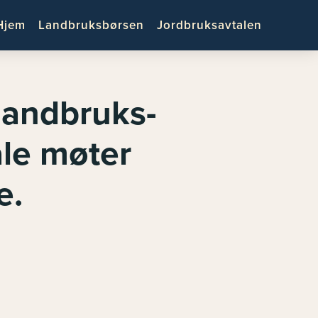
Hjem
Landbruksbørsen
Jordbruksavtalen
landbruks-
le møter
e.