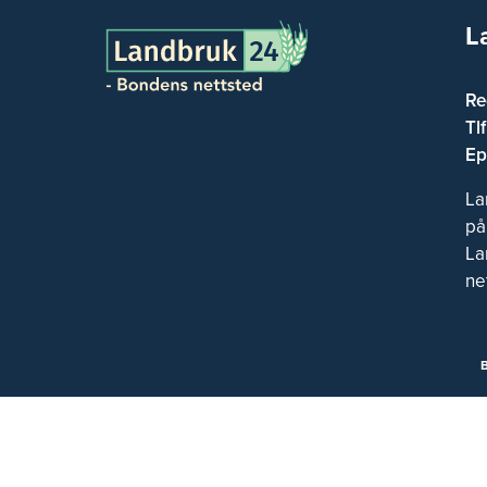
L
Re
Tl
Ep
La
på
La
ne