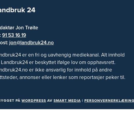
andbruk 24
daktør Jon Trøite
f:
91 53 16 19
ost:
jon@landbruk24.no
ndbruk24 er en fri og uavhengig mediekanal. Alt innhold
 Landbruk24 er beskyttet ifølge lov om opphavsrett.
ndbruk24.no er ikke ansvarlig for innhold på andre
ttsteder, annonser eller lenker som reportasjer peker til.
BYGGET PÅ
WORDPRESS
AV
SMART MEDIA
|
PERSONVERNERKLÆRING