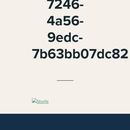
7246-
4a56-
9edc-
7b63bb07dc82