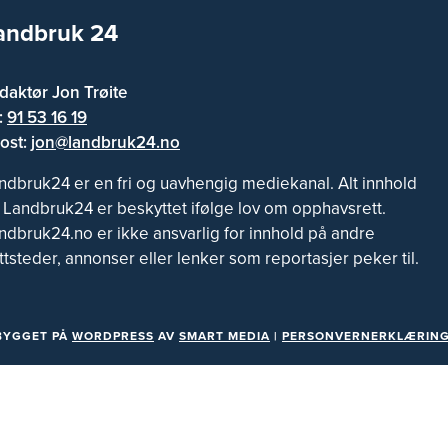
andbruk 24
daktør Jon Trøite
f:
91 53 16 19
ost:
jon@landbruk24.no
ndbruk24 er en fri og uavhengig mediekanal. Alt innhold
 Landbruk24 er beskyttet ifølge lov om opphavsrett.
ndbruk24.no er ikke ansvarlig for innhold på andre
ttsteder, annonser eller lenker som reportasjer peker til.
BYGGET PÅ
WORDPRESS
AV
SMART MEDIA
|
PERSONVERNERKLÆRING