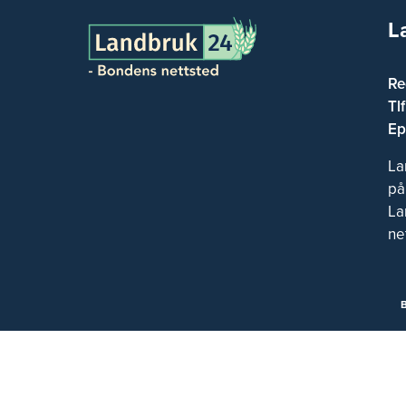
L
Re
Tl
Ep
La
på
La
ne