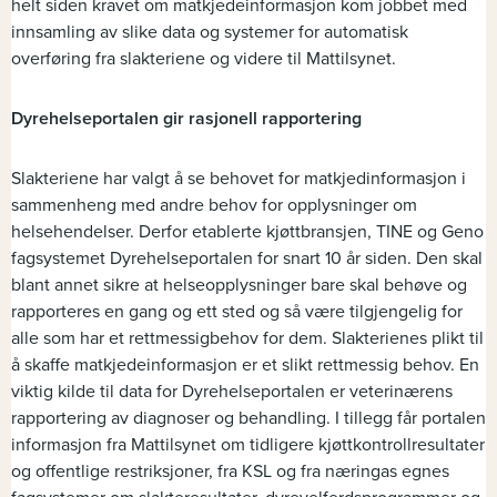
helt siden kravet om matkjedeinformasjon kom jobbet med
innsamling av slike data og systemer for automatisk
overføring fra slakteriene og videre til Mattilsynet.
Dyrehelseportalen gir rasjonell rapportering
Slakteriene har valgt å se behovet for matkjedinformasjon i
sammenheng med andre behov for opplysninger om
helsehendelser. Derfor etablerte kjøttbransjen, TINE og Geno
fagsystemet Dyrehelseportalen for snart 10 år siden. Den skal
blant annet sikre at helseopplysninger bare skal behøve og
rapporteres en gang og ett sted og så være tilgjengelig for
alle som har et rettmessigbehov for dem. Slakterienes plikt til
å skaffe matkjedeinformasjon er et slikt rettmessig behov. En
viktig kilde til data for Dyrehelseportalen er veterinærens
rapportering av diagnoser og behandling. I tillegg får portalen
informasjon fra Mattilsynet om tidligere kjøttkontrollresultater
og offentlige restriksjoner, fra KSL og fra næringas egnes