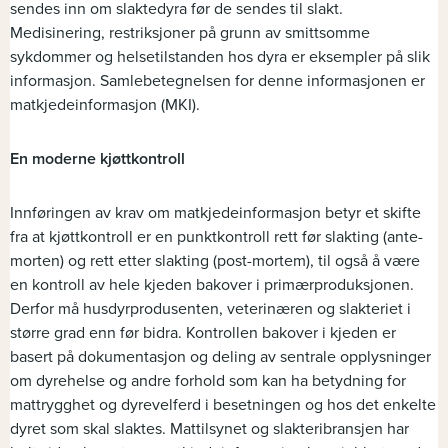
sendes inn om slaktedyra før de sendes til slakt.
Medisinering, restriksjoner på grunn av smittsomme
sykdommer og helsetilstanden hos dyra er eksempler på slik
informasjon. Samlebetegnelsen for denne informasjonen er
matkjedeinformasjon (MKI).
En moderne kjøttkontroll
Innføringen av krav om matkjedeinformasjon betyr et skifte
fra at kjøttkontroll er en punktkontroll rett før slakting (ante-
morten) og rett etter slakting (post-mortem), til også å være
en kontroll av hele kjeden bakover i primærproduksjonen.
Derfor må husdyrprodusenten, veterinæren og slakteriet i
større grad enn før bidra. Kontrollen bakover i kjeden er
basert på dokumentasjon og deling av sentrale opplysninger
om dyrehelse og andre forhold som kan ha betydning for
mattrygghet og dyrevelferd i besetningen og hos det enkelte
dyret som skal slaktes. Mattilsynet og slakteribransjen har