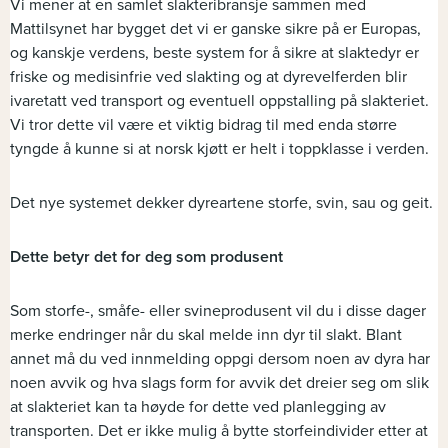
Vi mener at en samlet slakteribransje sammen med
Mattilsynet har bygget det vi er ganske sikre på er Europas,
og kanskje verdens, beste system for å sikre at slaktedyr er
friske og medisinfrie ved slakting og at dyrevelferden blir
ivaretatt ved transport og eventuell oppstalling på slakteriet.
Vi tror dette vil være et viktig bidrag til med enda større
tyngde å kunne si at norsk kjøtt er helt i toppklasse i verden.
Det nye systemet dekker dyreartene storfe, svin, sau og geit.
Dette betyr det for deg som produsent
Som storfe-, småfe- eller svineprodusent vil du i disse dager
merke endringer når du skal melde inn dyr til slakt. Blant
annet må du ved innmelding oppgi dersom noen av dyra har
noen avvik og hva slags form for avvik det dreier seg om slik
at slakteriet kan ta høyde for dette ved planlegging av
transporten. Det er ikke mulig å bytte storfeindivider etter at