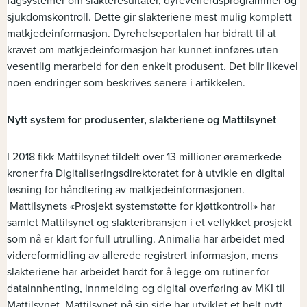
fagsystemer om slakteresultater, dyrevelferdsprogrammer og
sjukdomskontroll. Dette gir slakteriene mest mulig komplett
matkjedeinformasjon. Dyrehelseportalen har bidratt til at
kravet om matkjedeinformasjon har kunnet innføres uten
vesentlig merarbeid for den enkelt produsent. Det blir likevel
noen endringer som beskrives senere i artikkelen.
Nytt system for produsenter, slakteriene og Mattilsynet
I 2018 fikk Mattilsynet tildelt over 13 millioner øremerkede
kroner fra Digitaliseringsdirektoratet for å utvikle en digital
løsning for håndtering av matkjedeinformasjonen.
Mattilsynets «Prosjekt systemstøtte for kjøttkontroll» har
samlet Mattilsynet og slakteribransjen i et vellykket prosjekt
som nå er klart for full utrulling. Animalia har arbeidet med
videreformidling av allerede registrert informasjon, mens
slakteriene har arbeidet hardt for å legge om rutiner for
datainnhenting, innmelding og digital overføring av MKI til
Mattilsynet. Mattilsynet på sin side har utviklet et helt nytt