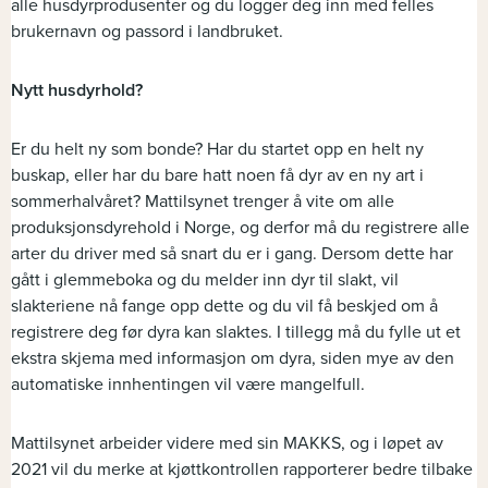
alle husdyrprodusenter og du logger deg inn med felles
brukernavn og passord i landbruket.
Nytt husdyrhold?
Er du helt ny som bonde? Har du startet opp en helt ny
buskap, eller har du bare hatt noen få dyr av en ny art i
sommerhalvåret? Mattilsynet trenger å vite om alle
produksjonsdyrehold i Norge, og derfor må du registrere alle
arter du driver med så snart du er i gang. Dersom dette har
gått i glemmeboka og du melder inn dyr til slakt, vil
slakteriene nå fange opp dette og du vil få beskjed om å
registrere deg før dyra kan slaktes. I tillegg må du fylle ut et
ekstra skjema med informasjon om dyra, siden mye av den
automatiske innhentingen vil være mangelfull.
Mattilsynet arbeider videre med sin MAKKS, og i løpet av
2021 vil du merke at kjøttkontrollen rapporterer bedre tilbake