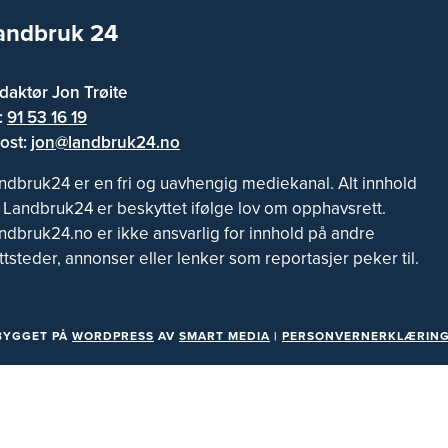
andbruk 24
daktør Jon Trøite
f:
91 53 16 19
ost:
jon@landbruk24.no
ndbruk24 er en fri og uavhengig mediekanal. Alt innhold
 Landbruk24 er beskyttet ifølge lov om opphavsrett.
ndbruk24.no er ikke ansvarlig for innhold på andre
ttsteder, annonser eller lenker som reportasjer peker til.
BYGGET PÅ
WORDPRESS
AV
SMART MEDIA
|
PERSONVERNERKLÆRING