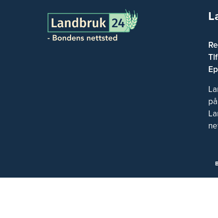
L
Re
Tl
Ep
La
på
La
ne