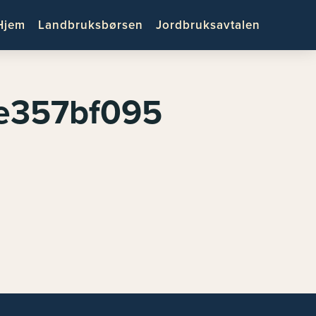
Hjem
Landbruksbørsen
Jordbruksavtalen
7e357bf095