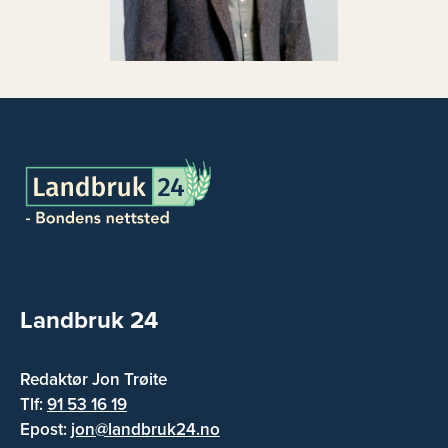
Landbruk 24
Redaktør Jon Trøite
Tlf:
91 53 16 19
Epost:
jon@landbruk24.no