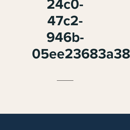
24c0-
47c2-
946b-
05ee23683a3