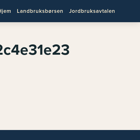
Hjem
Landbruksbørsen
Jordbruksavtalen
2c4e31e23