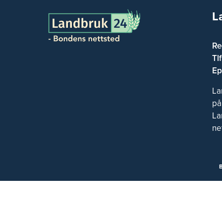
L
Re
Tl
Ep
La
på
La
ne