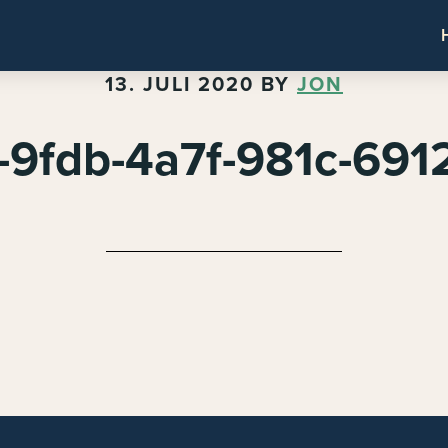
13. JULI 2020
BY
JON
-9fdb-4a7f-981c-691