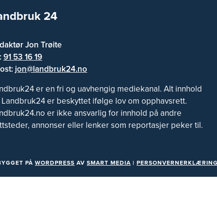
andbruk 24
daktør Jon Trøite
f:
91 53 16 19
ost:
jon@landbruk24.no
ndbruk24 er en fri og uavhengig mediekanal. Alt innhold
 Landbruk24 er beskyttet ifølge lov om opphavsrett.
ndbruk24.no er ikke ansvarlig for innhold på andre
ttsteder, annonser eller lenker som reportasjer peker til.
BYGGET PÅ
WORDPRESS
AV
SMART MEDIA
|
PERSONVERNERKLÆRING