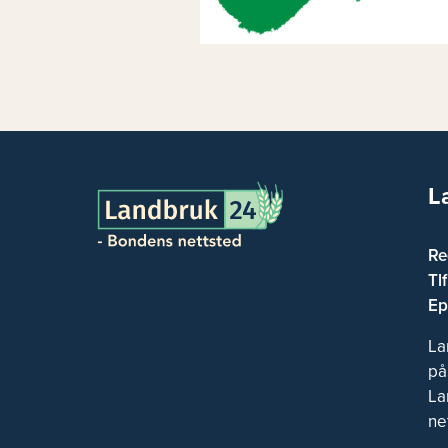
L
Re
Tl
Ep
La
på
La
ne