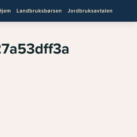
Hjem
Landbruksbørsen
Jordbruksavtalen
27a53dff3a