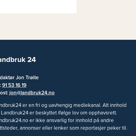
andbruk 24
daktør Jon Trøite
f:
91 53 16 19
ost:
jon@landbruk24.no
ndbruk24 er en fri og uavhengig mediekanal. Alt innhold
 Landbruk24 er beskyttet ifølge lov om opphavsrett.
ndbruk24.no er ikke ansvarlig for innhold på andre
ttsteder, annonser eller lenker som reportasjer peker til.