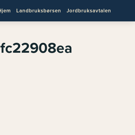
Hjem
Landbruksbørsen
Jordbruksavtalen
3fc22908ea