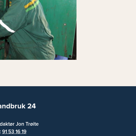
andbruk 24
daktør Jon Trøite
f:
91 53 16 19