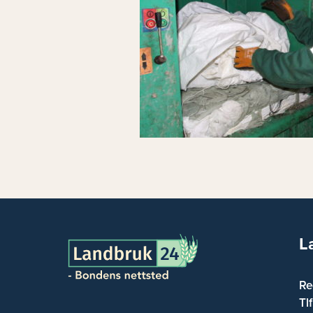
L
Re
Tl