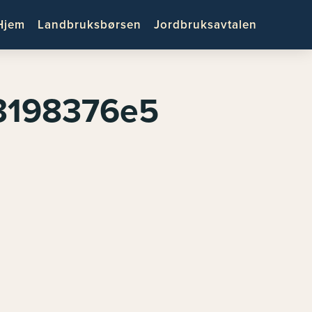
Hjem
Landbruksbørsen
Jordbruksavtalen
33198376e5