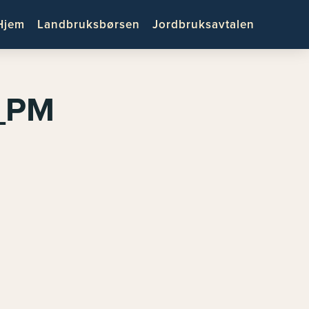
Hjem
Landbruksbørsen
Jordbruksavtalen
7_PM