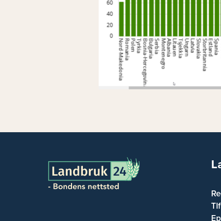
L
Re
Tl
Ep