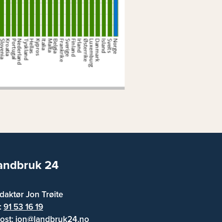
andbruk 24
daktør Jon Trøite
f:
91 53 16 19
ost:
jon@landbruk24.no